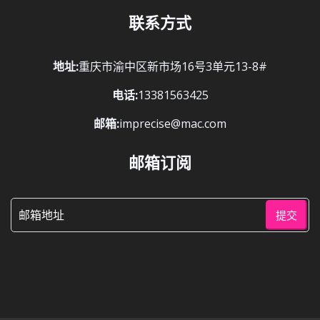
联系方式
地址:
重庆市渝中区新市场16号3单元13-8#
电话:
13381563425
邮箱:
imprecise@mac.com
邮箱订阅
提交