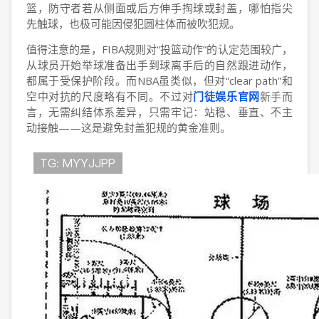
篮，防守者若从侧面或后方伸手掏球或封盖，哪怕指尖
先触球，也极可能因侵犯圆柱体而被吹犯规。
值得注意的是，FIBA规则对“投篮动作”的认定范围较广，
从球员开始举球准备出手到球离手后的自然跟进动作，
都属于受保护阶段。而NBA虽类似，但对“clear path”和
空中对抗的尺度略有不同。不过对
门徒娱乐官网
新手而
言，无需纠结体系差异，只需牢记：站稳、垂直、不主
动接触——这是避免封盖犯规的黄金准则。