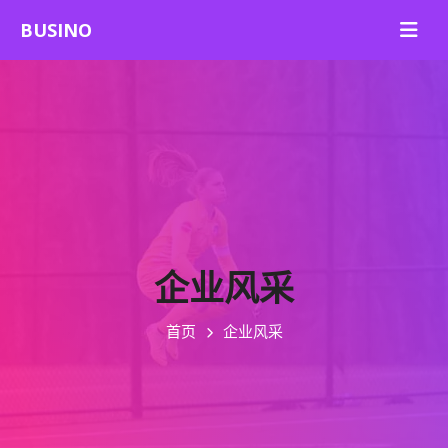
企业风采
首页
企业风采