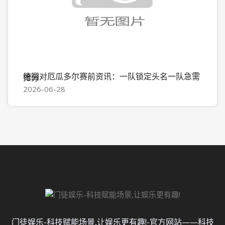
德国对厄瓜多尔赛前资讯：一队锁定头名一队急需抢分
2026-06-28
门徒娱乐-科技赋能场景,让娱乐更有趣!-官方网站——科技