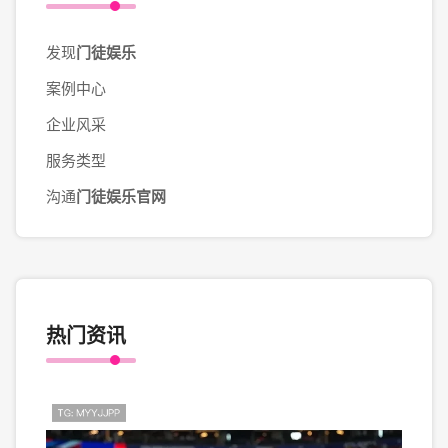
发现
门徒娱乐
案例中心
企业风采
服务类型
沟通
门徒娱乐官网
热门资讯