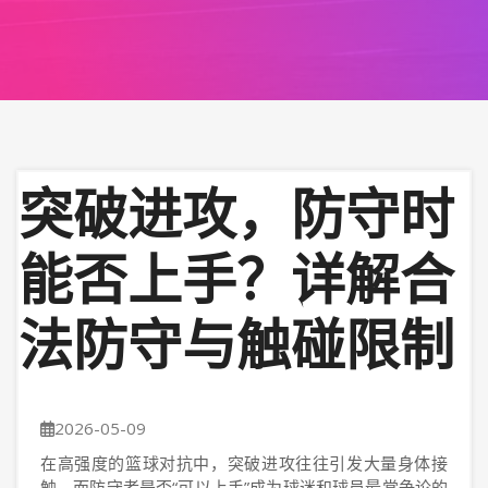
突破进攻，防守时
能否上手？详解合
法防守与触碰限制
2026-05-09
在高强度的篮球对抗中，突破进攻往往引发大量身体接
触，而防守者是否“可以上手”成为球迷和球员最常争论的