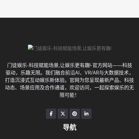
门徒娱乐-科技赋能场景,让娱乐更有趣!-官方网站——科技
驱动，乐趣无限。我们融合前沿AI、VR/AR与大数据技术，
打造沉浸式互动娱乐新体验。官网为您呈现最新产品、科技
动态、场景应用及合作通道，欢迎访问，一起探索娱乐的无
限可能！
导航