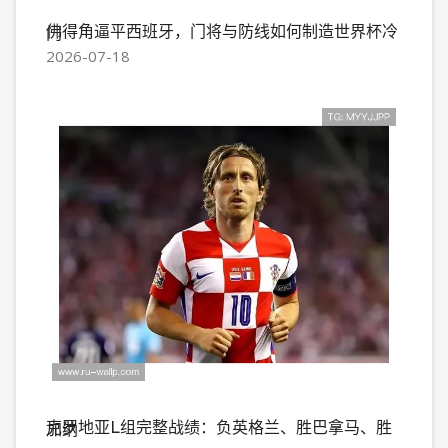
佛得角逼平西班牙，门将与防线如何制造世界杯冷门
2026-07-18
克罗地亚L组完整战绩：负英格兰、胜巴拿马、胜加纳