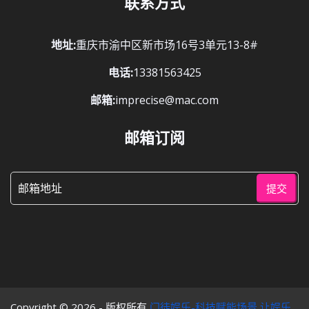
联系方式
地址:
重庆市渝中区新市场16号3单元13-8#
电话:
13381563425
邮箱:
imprecise@mac.com
邮箱订阅
提交
Copyright © 2026 - 版权所有
门徒娱乐-科技赋能场景,让娱乐