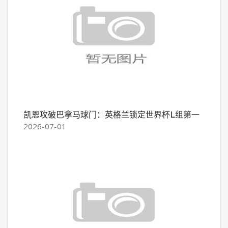
凯恩攻破巴拿马球门：英格兰锁定世界杯L组第一
2026-07-01