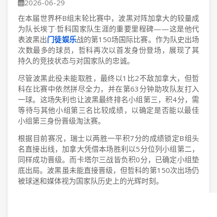
2026-06-29
在本届世界杯B组末轮比赛中，波黑对阵加拿大的较量成
为队长埃丁·哲科国家队生涯的重要里程碑——这是他代
表波黑出
门徒娱乐
战的第150场国际比赛。作为队史出场
次数最多的球员，哲科再次以首发身份登场，展现了其
持久的竞技状态与对国家队的忠诚。
尽管波黑此役未能取胜，最终以1比2不敌加拿大，但哲
科在比赛中依然拼尽全力，并在第63分钟助攻队友打入
一球。这场失利也让波黑最终排名小组第三，积4分，需
等待与其他小组第三名比较成绩，以确定是否能以最佳
小组第三身份晋级淘汰赛。
根据目前赛况，瑞士以两胜一平积7分的成绩锁定B组头
名直接出线，加拿大凭借本场胜利以5分位列小组第二，
同样成功晋级。而卡塔尔三战皆负积0分，已确定小组垫
底出局。波黑虽未能直接晋级，但哲科的第150次出场仍
被球迷和媒体视为国家队历史上的光辉时刻。