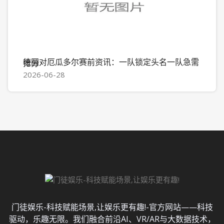
德国对厄瓜多尔赛前资讯：一队锁定头名一队急需抢分
2026-06-28
门徒娱乐-科技赋能场景,让娱乐更有趣!-官方网站——科技
驱动，乐趣无限。我们融合前沿AI、VR/AR与大数据技术，