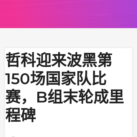
哲科迎来波黑第
150场国家队比
赛，B组末轮成里
程碑