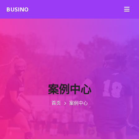
案例中心
首页
案例中心