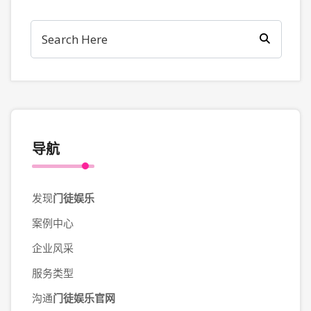
导航
发现
门徒娱乐
案例中心
企业风采
服务类型
沟通
门徒娱乐官网