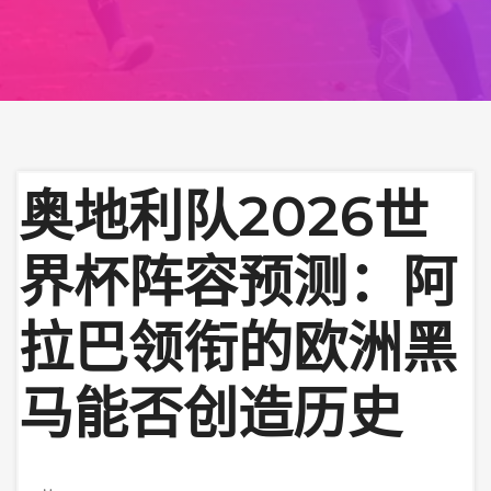
奥地利队2026世
界杯阵容预测：阿
拉巴领衔的欧洲黑
马能否创造历史