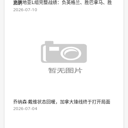
克罗地亚L组完整战绩：负英格兰、胜巴拿马、胜加纳
2026-07-10
乔纳森·戴维状态回暖，加拿大锋线终于打开局面
2026-07-04