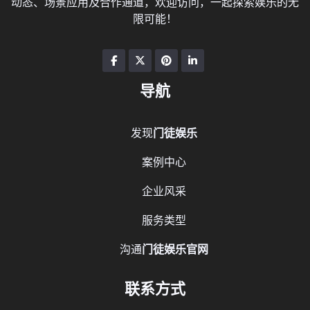
动态、场景应用及合作通道，欢迎访问，一起探索娱乐的无
限可能！
导航
发现
门徒娱乐
案例中心
企业风采
服务类型
沟通
门徒娱乐官网
联系方式