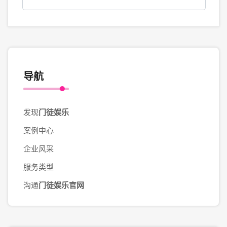
导航
发现
门徒娱乐
案例中心
企业风采
服务类型
沟通
门徒娱乐官网