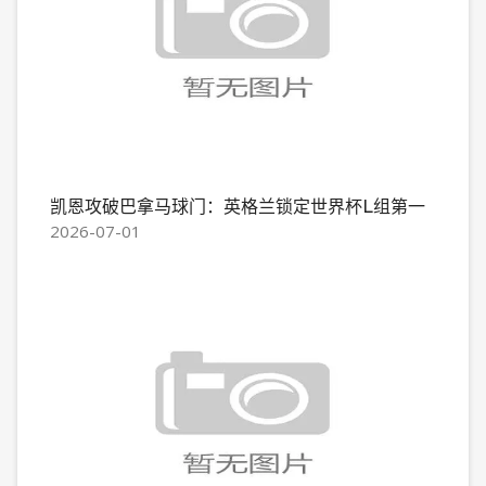
凯恩攻破巴拿马球门：英格兰锁定世界杯L组第一
2026-07-01